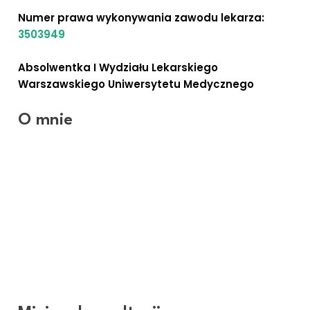
Numer prawa wykonywania zawodu lekarza:
3503949
Absolwentka I Wydziału Lekarskiego
Warszawskiego Uniwersytetu Medycznego
O mnie
Jestem specjalistą dermatologiem z wieloletnim
doświadczeniem. Obecnie jestem wiceprezesem
Stowarzyszenia Lekarzy Dermatologów
Estetycznych, oraz współzałożycielem dyrektorem
naukowym i trenerem w Międzynarodowym Centrum
Medycyny Anti-Aging. Wykładowcą w
Międzynarodowym Centrum Medycyny Kształcenia
Medycyny Anti-Aging.