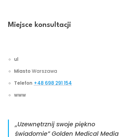
Chirurgii Plastycznej i Oparzeń w Polsce Południowej,
prywatnie – w Uniestetice.
Miejsce konsultacji
UNIESTETICA
ul
Miasto
Warszawa
Telefon
+48 698 291 154
www
,,Uzewnętrznij swoje piękno
świadomie” Golden Medical Media