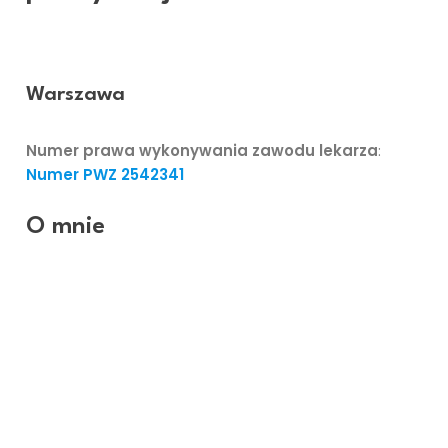
Kochan
Warszawa
Numer prawa wykonywania zawodu lekarza
:
Numer PWZ
2542341
O mnie
Swoje sześcioletnie szkolenie specjalizacyjne odbyła
pod kierownictwem docent Anny Chrapusty. Szkoliła
się w Polsce i za granicą, m.in w Centrum Chirurgii
Plastycznej i Rekonstrukcyjnej w Chelmsford w
Wielkiej Brytanii oraz w Klinice Bad Neustadt w
Niemczech. W ramach NFZ przyjmuje na co dzień w
Szpitalu im. L. Rydygiera w największym Centrum