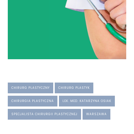
CHIRURG PLASTYCZNY
CHIRURG PLASTYK
CHIRURGIA PLASTYCZNA
LEK. MED. KATARZYNA OSIAK
SPECJALISTA CHIRURGII PLASTYCZNEJ
WARSZAWA