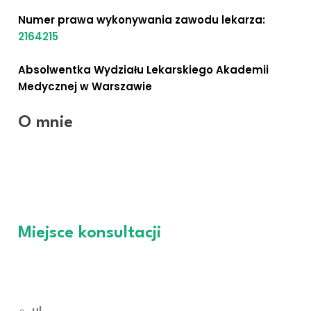
Numer prawa wykonywania zawodu lekarza:
2164215
Absolwentka Wydziału Lekarskiego Akademii
Medycznej w Warszawie
O mnie
Jestem specjalistą chirurgii ogólnej. Lekarz
medycyny estetycznej z wieloletnim
doswiadczeniem, uczestnik wielu kongresów i kursów.
Miejsce konsultacji
NOVAMEDIC
ul.
Wawrzyniaka 6C/1