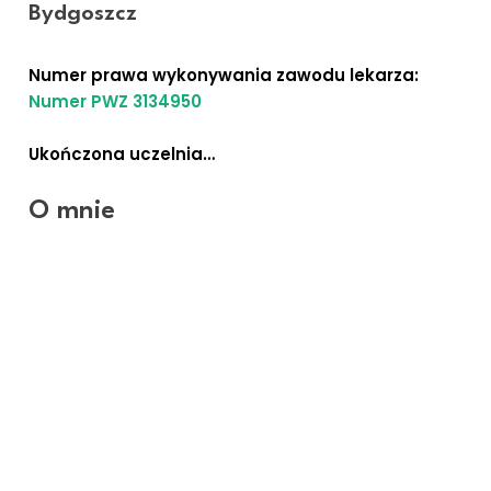
Bydgoszcz
lek. med. Karol Tunowski
Numer prawa wykonywania zawodu lekarza:
Numer PWZ 3134950
Ukończona uczelnia…
O mnie
Jestem specjalistą dermatologiem z wieloletnim
doświadczeniem. Obecnie jestem wiceprezesem
Stowarzyszenia Lekarzy Dermatologów
Estetycznych, oraz współzałożycielem dyrektorem
naukowym i trenerem w Międzynarodowym Centrum
Medycyny Anti-Aging. Wykładowcą w
Międzynarodowym Centrum Medycyny Kształcenia
Medycyny Anti-Aging.