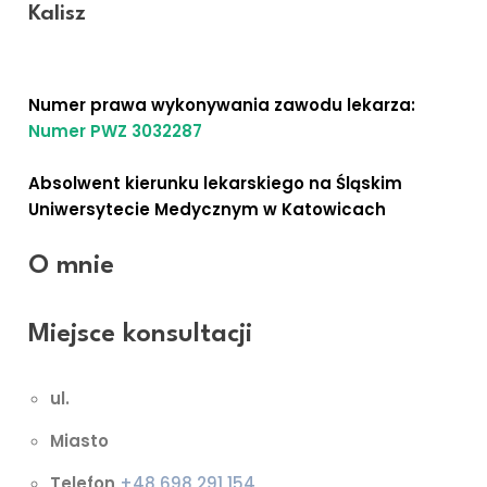
Kalisz
lek. med. Agnieszka Kuświk-
Bartczak
Numer prawa wykonywania zawodu lekarza:
Numer PWZ 3032287
Absolwent kierunku lekarskiego na Śląskim
Uniwersytecie Medycznym w Katowicach
O mnie
Miejsce konsultacji
ul.
Miasto
Telefon
+48 698 291 154