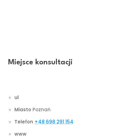
się w Polsce i za granicą, m.in w Centrum Chirurgii
Plastycznej i Rekonstrukcyjnej w Chelmsford w
Wielkiej Brytanii oraz w Klinice Bad Neustadt w
Niemczech. W ramach NFZ przyjmuje na co dzień w
Szpitalu im. L. Rydygiera w największym Centrum
Chirurgii Plastycznej i Oparzeń w Polsce Południowej,
prywatnie – w Uniestetice.
Miejsce konsultacji
UNIESTETICA
ul
Miasto
Poznań
Telefon
+48 698 291 154
www