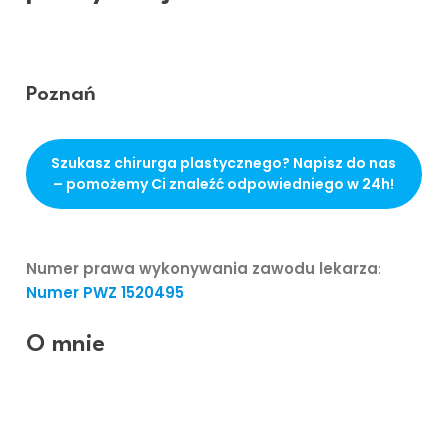
Dydymski
Poznań
Szukasz chirurga plastycznego? Napisz do nas
– pomożemy Ci znaleźć odpowiedniego w 24h!
.
Numer prawa wykonywania zawodu lekarza
:
Numer PWZ
1520495
O mnie
Swoje sześcioletnie szkolenie specjalizacyjne odbyła
pod kierownictwem docent Anny Chrapusty. Szkoliła