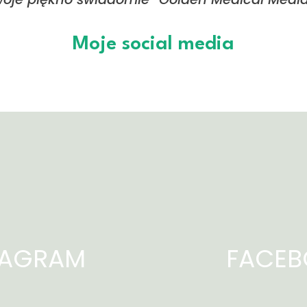
Moje social media
Home
Chirurgia
Plastyczna
Medycyna
Estetyczna
Powikłania
TAGRAM
FACE
po