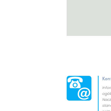
Kon
Info
ogól
Nacz
stan