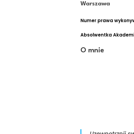
Warszawa
Numer prawa wykonyw
Absolwentka Akademii
O mnie
Jestem specjalistą der
doświadczeniem. Obec
Stowarzyszenia Lekarzy
oraz współzałożyciele
trenerem w Międzynar
Anti-Aging. Wykładowc
Centrum Medycyny Kszt
,,Uzewnętrznij 