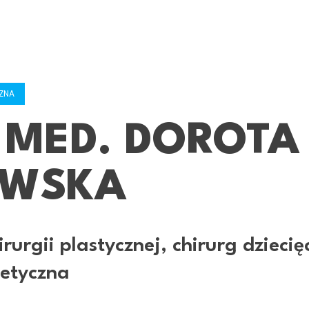
ZNA
. MED. DOROTA
OWSKA
irurgii plastycznej, chirurg dziecię
etyczna