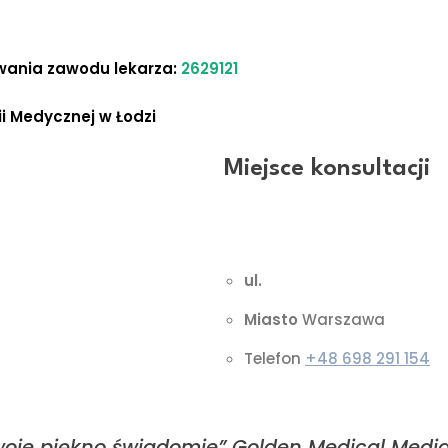
ania zawodu lekarza:
2629121
 Medycznej w Łodzi
Miejsce konsultacji
matologiem z wieloletnim
NICER
nie jestem wiceprezesem
 Dermatologów Estetycznych,
ul.
Strażacka 8/12
m dyrektorem naukowym i
Miasto
Warszawa
odowym Centrum Medycyny
ą w Międzynarodowym
Telefon
+48 698 291 154
ałcenia Medycyny Anti-Aging.
swoje piękno świadomie” Golden Medical Medi