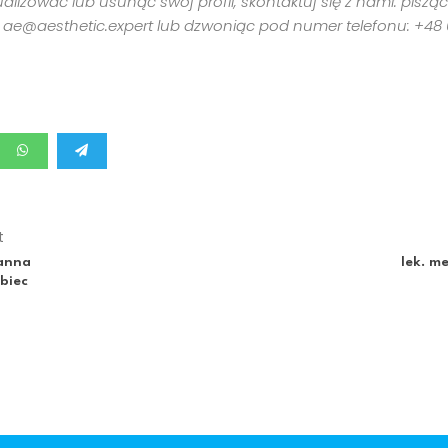
ualizować lub usunąć swój profil, skontaktuj się z nami: piszą
nami
: ae@aesthetic.expert lub dzwoniąc pod numer telefonu: +48 
Search
t
ianna
lek. m
biec