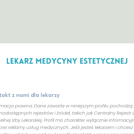
zabiegach
Prawo
i
Medycyna
Aesthetic.
Nasze
Magazyny
takt z nami dla lekarzy
rmacja prawna: Dane zawarte w niniejszym profilu pochodzą 
Kontakt
nodostępnych rejestrów i źródeł, takich jak Centralny Rejestr 
elnej Izby Lekarskiej. Profil ma charakter wyłącznie informacyjn
z
owi reklamy usług medycznych. Jeśli jesteś lekarzem i chcesz