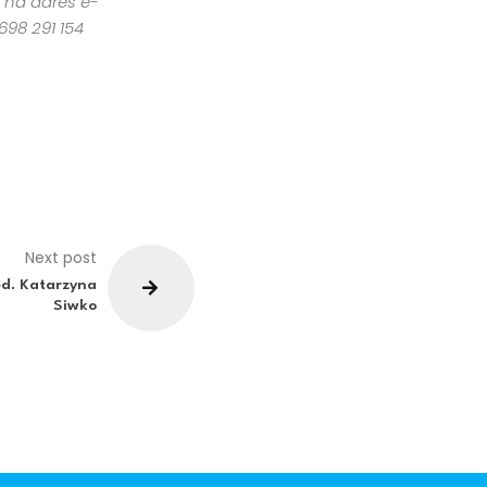
c na adres e-
698 291 154
Next post
ed. Katarzyna
Siwko